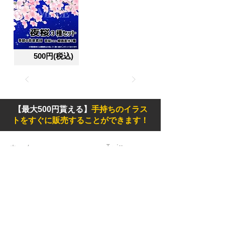
500円(税込)
【最大500円貰える】
手持ちのイラス
トをすぐに販売することができます！
ホーム
Twitter
素材
Instagram
初めての方
Facebook
​クリエイティブ広場
impro(旧)​
​特典プログラム
ブログ(旧)
​商品の販売