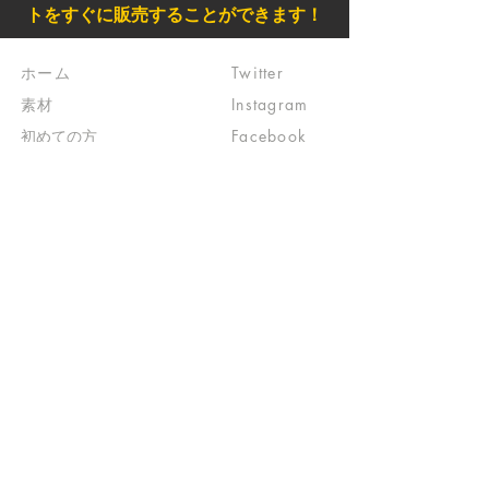
トをすぐに販売することができます！
ホーム
Twitter
素材
Instagram
初めての方
Facebook
​クリエイティブ広場
impro(旧)​
​特典プログラム
ブログ(旧)
​商品の販売
よくある質問
​運営からのお知らせ
お問い合わせ
​販売に関する規約
​ご意見・ご要望
​ご意見・ご要望の回答
特定商取引法に基づく表示
​プライバシーポリシー