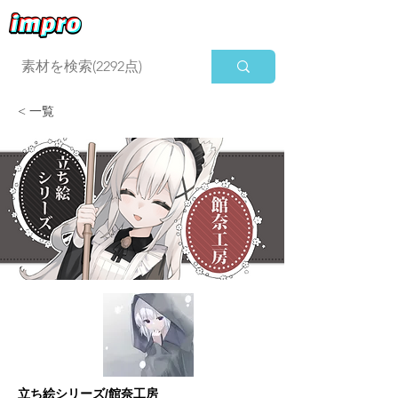
ログイン
< 一覧
立ち絵シリーズ/館奈工房