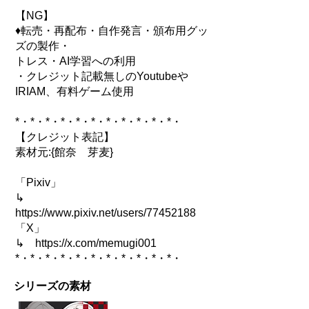
【NG】
♦転売・再配布・自作発言・頒布用グッ
ズの製作・
トレス・AI学習への利用
・クレジット記載無しのYoutubeや
IRIAM、有料ゲーム使用
*・*・*・*・*・*・*・*・*・*・*・
【クレジット表記】
素材元:{館奈 芽麦}
「Pixiv」
↳
https://www.pixiv.net/users/77452188
「X」
↳
https://x.com/memugi001
*・*・*・*・*・*・*・*・*・*・*・
シリーズの素材