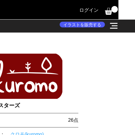
ログイン
イラストを販売する
スターズ
26​点
：
クロモ(kuromo)