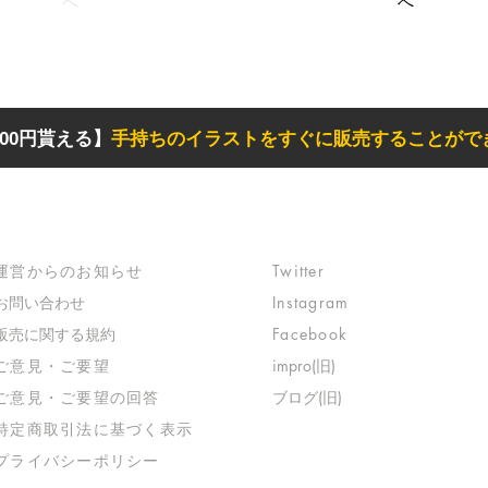
へ
へ
00円貰える】
手持ちのイラストをすぐに販売することがで
サポート
リンク
​運営からのお知らせ
Twitter
お問い合わせ
Instagram
​販売に関する規約
Facebook
​ご意見・ご要望
impro(旧)​
​ご意見・ご要望の回答
ブログ(旧)
特定商取引法に基づく表示
​プライバシーポリシー