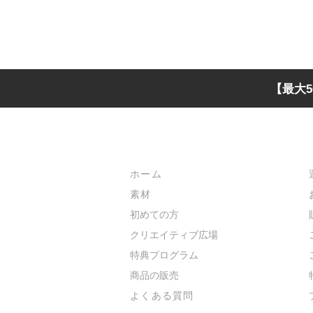
【最大5
メインメニュー
ホーム
素材
初めての方
​クリエイティブ広場
​特典プログラム
​商品の販売
よくある質問