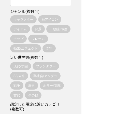
ジャンル(複数可)
キャラクター
顔アイコン
アイテム
背景
一枚絵/挿絵
チップ
フレーム
効果/エフェクト
文字
近い世界観(複数可)
現代/学園
ファンタジー
SF/未来
裏社会/アングラ
戦争
歴史
ホラー/荒廃
古代
その他
想定した用途に近いカテゴリ
(複数可)