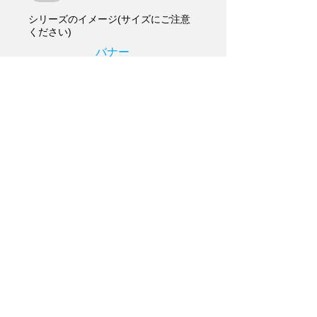
シリーズのイメージ(サイズにご注意
ください)
バナー
420×240推奨
ロゴ/アイコン
png推奨
メインイメージ
600×300推奨
更新する
画像のアップロード完了まで10秒ほど
お待ちください。