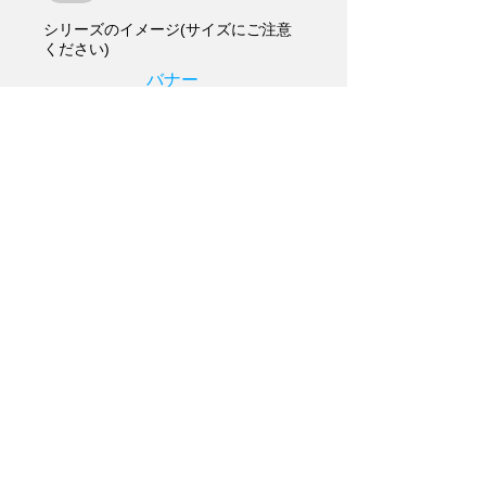
シリーズのイメージ(サイズにご注意
ください)
バナー
420×240推奨
ロゴ/アイコン
png推奨
メインイメージ
600×300推奨
更新する
画像のアップロード完了まで10秒ほど
お待ちください。