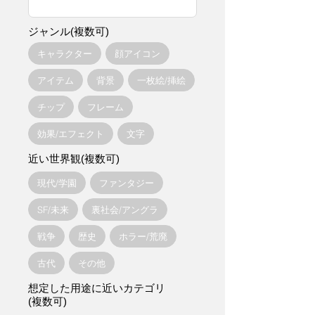
ジャンル(複数可)
キャラクター
顔アイコン
アイテム
背景
一枚絵/挿絵
チップ
フレーム
効果/エフェクト
文字
近い世界観(複数可)
現代/学園
ファンタジー
SF/未来
裏社会/アングラ
戦争
歴史
ホラー/荒廃
古代
その他
想定した用途に近いカテゴリ
(複数可)