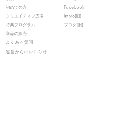
初めての方
Facebook
​クリエイティブ広場
impro(旧)​
​特典プログラム
ブログ(旧)
​商品の販売
よくある質問
​運営からのお知らせ
お問い合わせ
​販売に関する規約
​ご意見・ご要望
​ご意見・ご要望の回答
特定商取引法に基づく表示
​プライバシーポリシー
お得なメルマガ
登録するだけで
500ポイントGET！