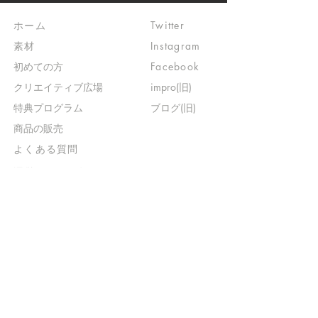
ホーム
Twitter
素材
Instagram
初めての方
Facebook
​クリエイティブ広場
impro(旧)​
​特典プログラム
ブログ(旧)
​商品の販売
よくある質問
​運営からのお知らせ
お問い合わせ
​販売に関する規約
​ご意見・ご要望
​ご意見・ご要望の回答
特定商取引法に基づく表示
​プライバシーポリシー