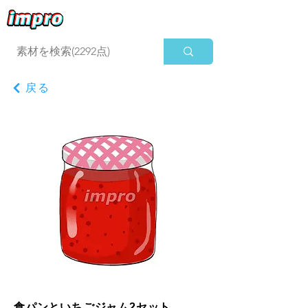
ログイン
戻る
食パンといちごジャム2セット