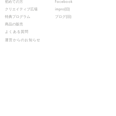
初めての方
Facebook
​クリエイティブ広場
impro(旧)​
​特典プログラム
ブログ(旧)
​商品の販売
よくある質問
​運営からのお知らせ
お問い合わせ
​販売に関する規約
​ご意見・ご要望
​ご意見・ご要望の回答
特定商取引法に基づく表示
​プライバシーポリシー
お得なメルマガ
登録するだけで
500ポイントGET！