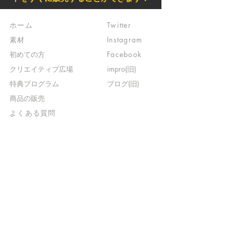
ホーム
Twitter
素材
Instagram
初めての方
Facebook
​クリエイティブ広場
impro(旧)​
​特典プログラム
ブログ(旧)
​商品の販売
よくある質問
​運営からのお知らせ
お問い合わせ
​販売に関する規約
​ご意見・ご要望
​ご意見・ご要望の回答
特定商取引法に基づく表示
​プライバシーポリシー