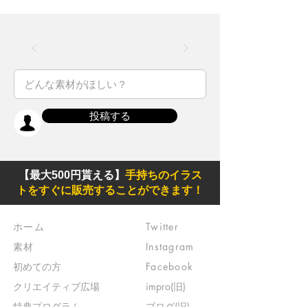
投稿する
【最大500円貰える】
手持ちのイラス
トをすぐに販売することができます！
ホーム
Twitter
素材
Instagram
初めての方
Facebook
​クリエイティブ広場
impro(旧)​
​特典プログラム
ブログ(旧)