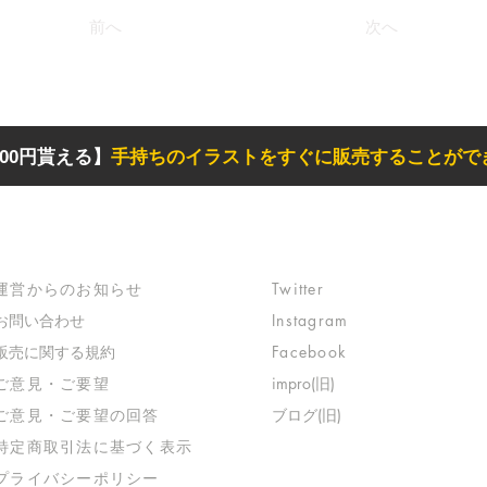
前へ
次へ
00円貰える】
手持ちのイラストをすぐに販売することがで
サポート
リンク
​運営からのお知らせ
Twitter
お問い合わせ
Instagram
​販売に関する規約
Facebook
​ご意見・ご要望
impro(旧)​
​ご意見・ご要望の回答
ブログ(旧)
特定商取引法に基づく表示
​プライバシーポリシー