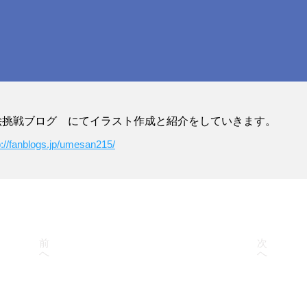
絵挑戦ブログ にてイラスト作成と紹介をしていきます。
p://fanblogs.jp/umesan215/
前
次
へ
へ