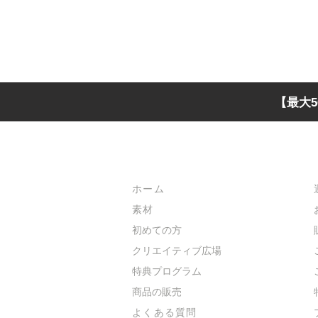
【最大5
メインメニュー
ホーム
素材
初めての方
​クリエイティブ広場
​特典プログラム
​商品の販売
よくある質問