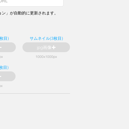
ョン」が自動的に更新されます。
枚目)
サムネイル(3枚目)
jpg画像
px
1000x1000px
枚目)
px