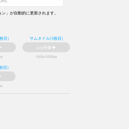
ョン」が自動的に更新されます。
枚目)
サムネイル(3枚目)
jpg画像
px
1000x1000px
枚目)
px