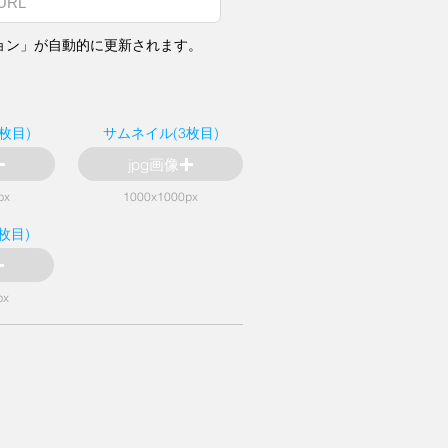
ョン」が自動的に更新されます。
枚目)
サムネイル(3枚目)
jpg画像
px
1000x1000px
枚目)
px