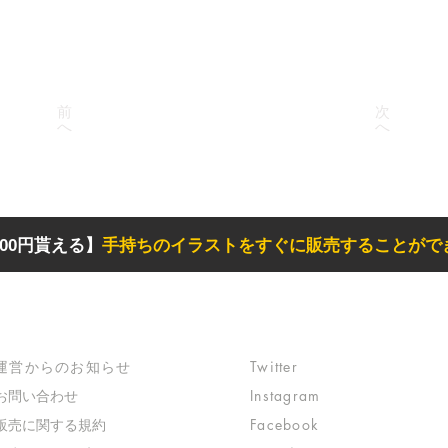
前
次
へ
へ
00円貰える】
手持ちのイラストをすぐに販売することがで
サポート
リンク
​運営からのお知らせ
Twitter
お問い合わせ
Instagram
​販売に関する規約
Facebook