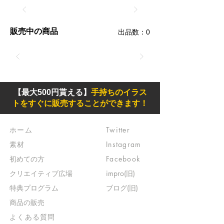
販売中の商品
​出品数：0
【最大500円貰える】
手持ちのイラス
トをすぐに販売することができます！
ホーム
Twitter
素材
Instagram
初めての方
Facebook
​クリエイティブ広場
impro(旧)​
​特典プログラム
ブログ(旧)
​商品の販売
よくある質問