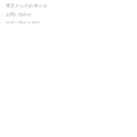
​運営からのお知らせ
お問い合わせ
​販売に関する規約
​ご意見・ご要望
​ご意見・ご要望の回答
特定商取引法に基づく表示
​プライバシーポリシー
お得なメルマガ
登録するだけで
500ポイントGET！
送信
©impro / Copyright © 2022 MAZIMAX