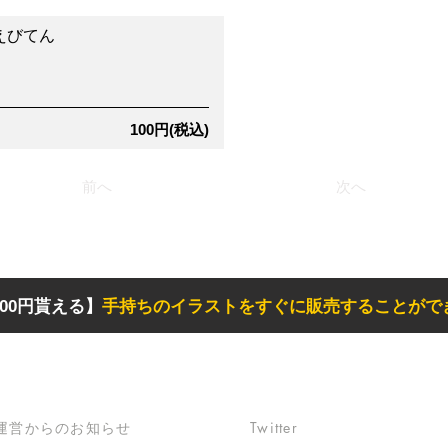
えびてん
100円(税込)
前へ
次へ
00円貰える】
手持ちのイラストをすぐに販売することがで
サポート
リンク
​運営からのお知らせ
Twitter