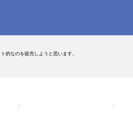
ット的なのを販売しようと思います。
前
次
へ
へ