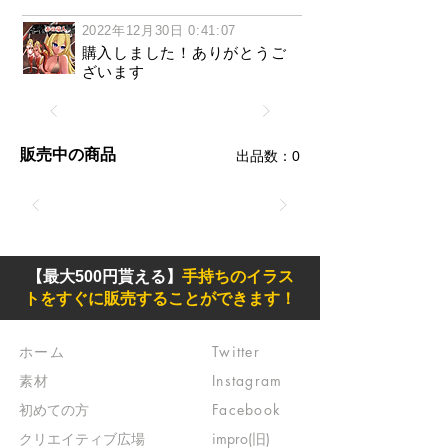
2022年12月30日 0:41:07
購入しました！ありがとうご
ざいます
販売中の商品
​出品数：0
【最大500円貰える】
手持ちのイラス
トをすぐに販売することができます！
ホーム
Twitter
素材
Instagram
初めての方
Facebook
​クリエイティブ広場
impro(旧)​