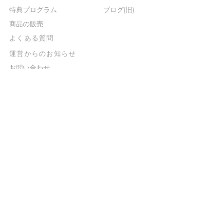
​特典プログラム
ブログ(旧)
​商品の販売
よくある質問
​運営からのお知らせ
お問い合わせ
​販売に関する規約
​ご意見・ご要望
​ご意見・ご要望の回答
特定商取引法に基づく表示
​プライバシーポリシー
お得なメルマガ
登録するだけで
500ポイントGET！