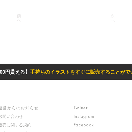
前
次
へ
へ
00円貰える】
手持ちのイラストをすぐに販売することがで
サポート
リンク
​運営からのお知らせ
Twitter
お問い合わせ
Instagram
​販売に関する規約
Facebook