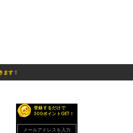
きます！
お得なメルマガ
登録するだけで
500ポイントGET！