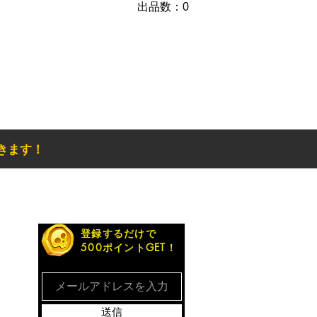
​出品数：0
きます！
お得なメルマガ
登録するだけで
500ポイントGET！
送信