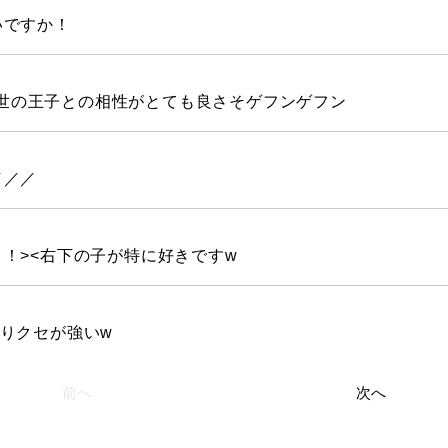
いですか！
/中世の王子との相性がとても良さそゲフンゲフン
／／／
！><右下の子が特に好きですw
りクセが強いw
前へ
次へ