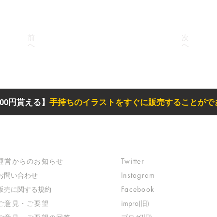
前
次
へ
へ
00円貰える】
手持ちのイラストをすぐに販売することがで
サポート
リンク
​運営からのお知らせ
Twitter
お問い合わせ
Instagram
​販売に関する規約
Facebook
​ご意見・ご要望
impro(旧)​