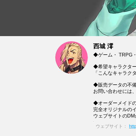
西城 澪
◆ゲーム・ TRP
◆希望キャラクタ
「こんなキャラク
◆販売データの不
お問い合わせには
◆オーダーメイド
完全オリジナルの
ウェブサイトのD
ウェブサイト：
htt