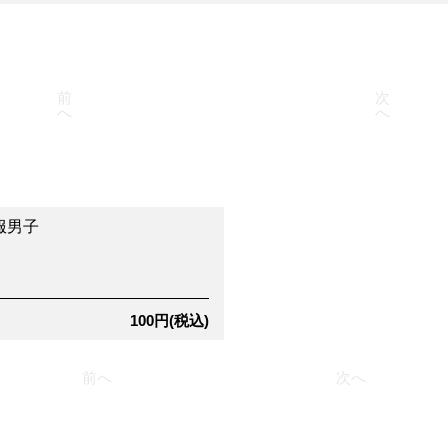
前
次
へ
へ
服男子
100円(税込)
前へ
次へ