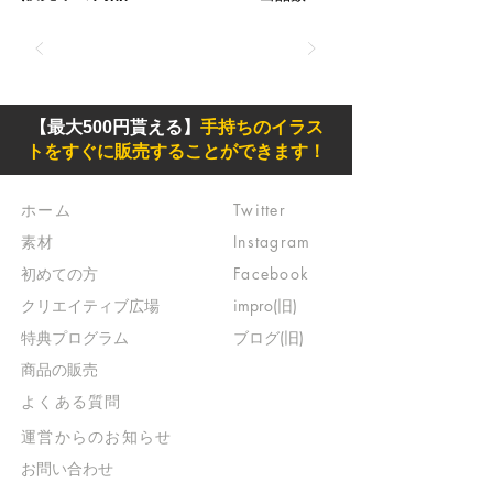
【最大500円貰える】
手持ちのイラス
トをすぐに販売することができます！
ホーム
Twitter
素材
Instagram
初めての方
Facebook
​クリエイティブ広場
impro(旧)​
​特典プログラム
ブログ(旧)
​商品の販売
よくある質問
​運営からのお知らせ
お問い合わせ