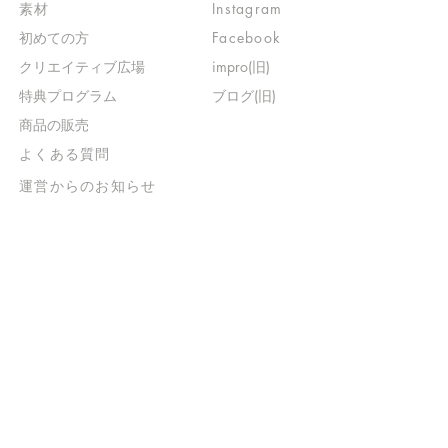
素材
Instagram
初めての方
Facebook
​クリエイティブ広場
impro(旧)​
​特典プログラム
ブログ(旧)
​商品の販売
よくある質問
​運営からのお知らせ
お問い合わせ
​販売に関する規約
​ご意見・ご要望
​ご意見・ご要望の回答
特定商取引法に基づく表示
​プライバシーポリシー
お得なメルマガ
登録するだけで