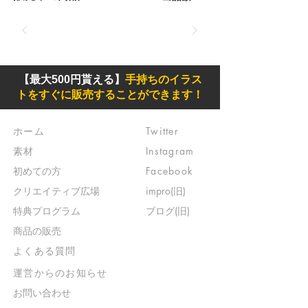
【最大500円貰える】
手持ちのイラス
トをすぐに販売することができます！
ホーム
Twitter
素材
Instagram
初めての方
Facebook
​クリエイティブ広場
impro(旧)​
​特典プログラム
ブログ(旧)
​商品の販売
よくある質問
​運営からのお知らせ
お問い合わせ