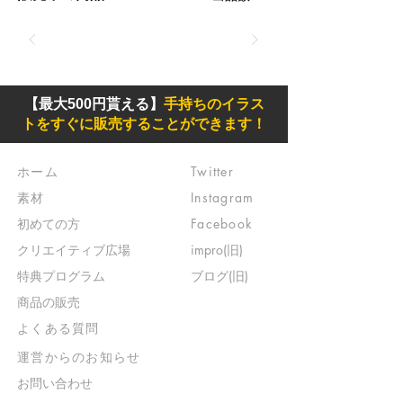
【最大500円貰える】
手持ちのイラス
トをすぐに販売することができます！
ホーム
Twitter
素材
Instagram
初めての方
Facebook
​クリエイティブ広場
impro(旧)​
​特典プログラム
ブログ(旧)
​商品の販売
よくある質問
​運営からのお知らせ
お問い合わせ