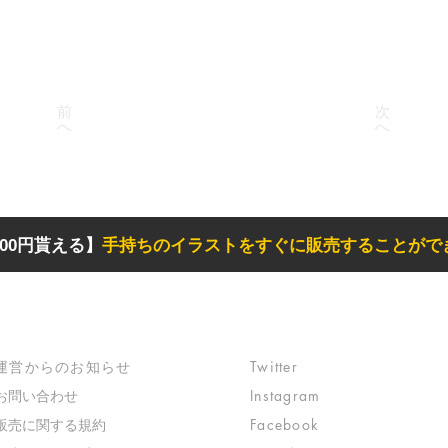
前
次
へ
へ
00円貰える】
手持ちのイラストをすぐに販売することがで
サポート
リンク
​運営からのお知らせ
Twitter
お問い合わせ
Instagram
​販売に関する規約
Facebook