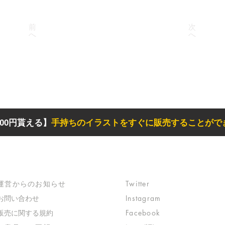
前
次
へ
へ
00円貰える】
手持ちのイラストをすぐに販売することがで
サポート
リンク
​運営からのお知らせ
Twitter
お問い合わせ
Instagram
​販売に関する規約
Facebook