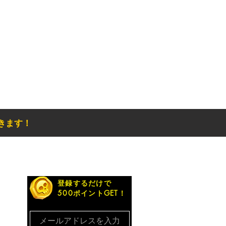
きます！
お得なメルマガ
登録するだけで
500ポイントGET！