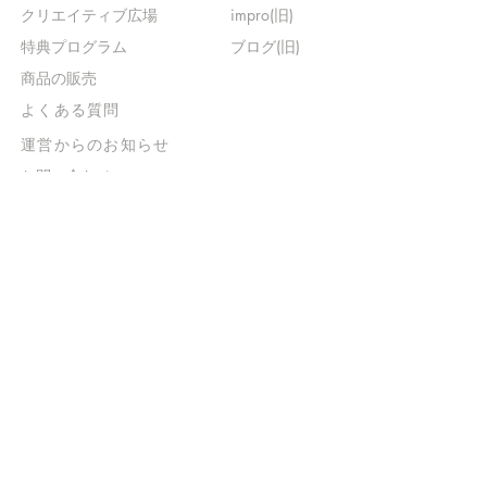
​クリエイティブ広場
impro(旧)​
​特典プログラム
ブログ(旧)
​商品の販売
よくある質問
​運営からのお知らせ
お問い合わせ
​販売に関する規約
​ご意見・ご要望
​ご意見・ご要望の回答
特定商取引法に基づく表示
​プライバシーポリシー
お得なメルマガ
登録するだけで
500ポイントGET！