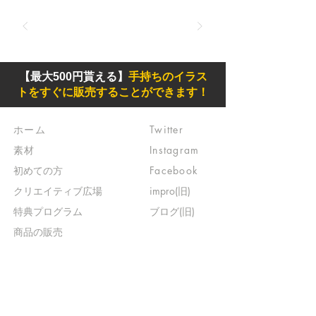
【最大500円貰える】
手持ちのイラス
トをすぐに販売することができます！
ホーム
Twitter
素材
Instagram
初めての方
Facebook
​クリエイティブ広場
impro(旧)​
​特典プログラム
ブログ(旧)
​商品の販売
よくある質問
​運営からのお知らせ
お問い合わせ
​販売に関する規約