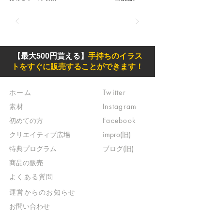
【最大500円貰える】
手持ちのイラス
トをすぐに販売することができます！
ホーム
Twitter
素材
Instagram
初めての方
Facebook
​クリエイティブ広場
impro(旧)​
​特典プログラム
ブログ(旧)
​商品の販売
よくある質問
​運営からのお知らせ
お問い合わせ