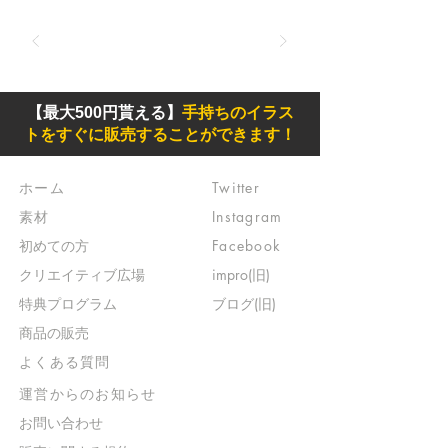
【最大500円貰える】
手持ちのイラス
トをすぐに販売することができます！
ホーム
Twitter
素材
Instagram
初めての方
Facebook
​クリエイティブ広場
impro(旧)​
​特典プログラム
ブログ(旧)
​商品の販売
よくある質問
​運営からのお知らせ
お問い合わせ