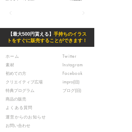
【最大500円貰える】
手持ちのイラス
トをすぐに販売することができます！
ホーム
Twitter
素材
Instagram
初めての方
Facebook
​クリエイティブ広場
impro(旧)​
​特典プログラム
ブログ(旧)
​商品の販売
よくある質問
​運営からのお知らせ
お問い合わせ