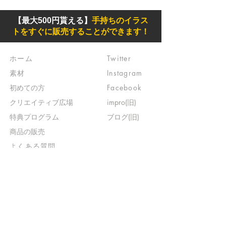
【最大500円貰える】
手持ちのイラス
トをすぐに販売することができます！
ホーム
Twitter
素材
Instagram
初めての方
Facebook
​クリエイティブ広場
impro(旧)​
​特典プログラム
ブログ(旧)
​商品の販売
よくある質問
​運営からのお知らせ
お問い合わせ
​販売に関する規約
​ご意見・ご要望
​ご意見・ご要望の回答