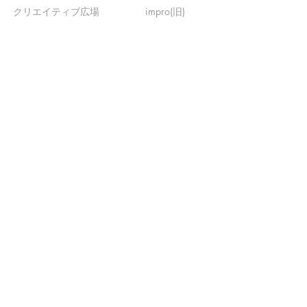
​クリエイティブ広場
impro(旧)​
​特典プログラム
ブログ(旧)
​商品の販売
よくある質問
​運営からのお知らせ
お問い合わせ
​販売に関する規約
​ご意見・ご要望
​ご意見・ご要望の回答
特定商取引法に基づく表示
​プライバシーポリシー
お得なメルマガ
登録するだけで
500ポイントGET！