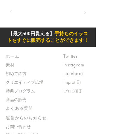
【最大500円貰える】
手持ちのイラス
トをすぐに販売することができます！
ホーム
Twitter
素材
Instagram
初めての方
Facebook
​クリエイティブ広場
impro(旧)​
​特典プログラム
ブログ(旧)
​商品の販売
よくある質問
​運営からのお知らせ
お問い合わせ