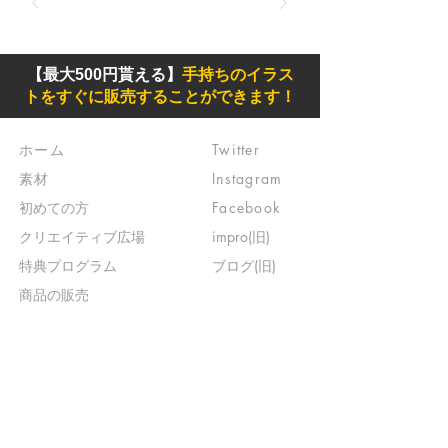
【最大500円貰える】
手持ちのイラス
トをすぐに販売することができます！
ホーム
Twitter
素材
Instagram
初めての方
Facebook
​クリエイティブ広場
impro(旧)​
​特典プログラム
ブログ(旧)
​商品の販売
よくある質問
​運営からのお知らせ
お問い合わせ
​販売に関する規約
​ご意見・ご要望