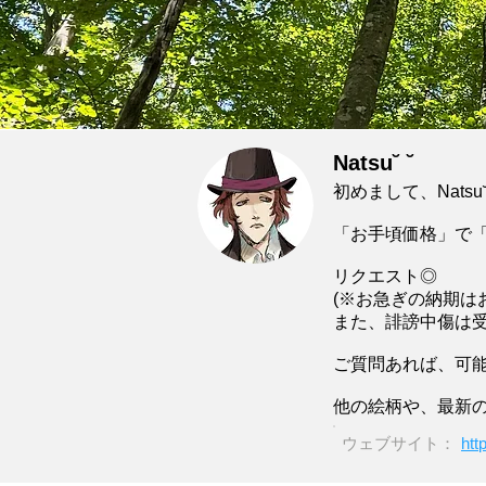
Natsu˘ ˘
初めまして、Nat
「お手頃価格」で「ち
リクエスト◎
(※お急ぎの納期はお応
また、誹謗中傷は
ご質問あれば、可能
他の絵柄や、最新の
ウェブサイト：
htt