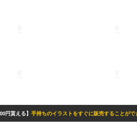
前
次
へ
へ
前
次
へ
へ
00円貰える】
手持ちのイラストをすぐに販売することがで
サポート
リンク