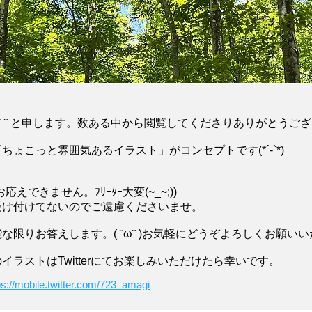
su˘ ˘ と申します。数ある中から閲覧してくださりありがとうご
ょこっと雰囲気あるイラスト」がコンセプトです(*´-`*)
えできません。ﾌﾘｰﾀｰ大変(~_~;))
受け付けてないのでご遠慮くださいませ。
な限りお答えします。( ˘ω˘ )お気軽にどうぞよろしくお願い
イラストはTwitterにてお楽しみいただけたら幸いです。
ps://mobile.twitter.com/723_amagi