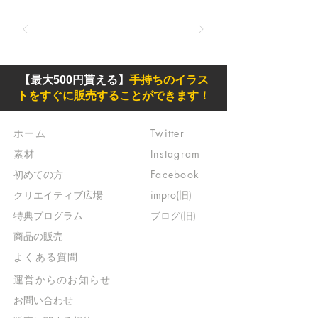
【最大500円貰える】
手持ちのイラス
トをすぐに販売することができます！
ホーム
Twitter
素材
Instagram
初めての方
Facebook
​クリエイティブ広場
impro(旧)​
​特典プログラム
ブログ(旧)
​商品の販売
よくある質問
​運営からのお知らせ
お問い合わせ