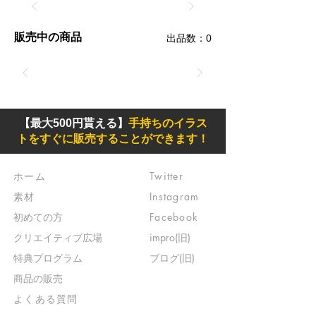
販売中の商品
​出品数：0
【最大500円貰える】
手持ちのイラス
トをすぐに販売することができます！
ホーム
Twitter
素材
Instagram
初めての方
Facebook
​クリエイティブ広場
impro(旧)​
​特典プログラム
ブログ(旧)
​商品の販売
よくある質問