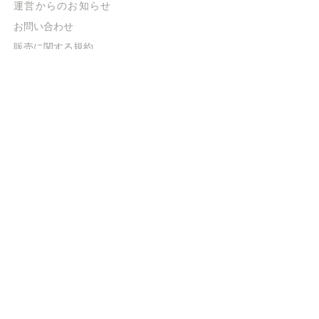
​運営からのお知らせ
お問い合わせ
​販売に関する規約
​ご意見・ご要望
​ご意見・ご要望の回答
特定商取引法に基づく表示
​プライバシーポリシー
お得なメルマガ
登録するだけで
500ポイントGET！
送信
©impro / Copyright © 2022 MAZIMAX
ENTERTAINMENT. All rights reserved.