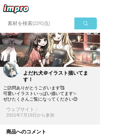
ログイン
よだれ犬＠イラスト描いてま
す！
ご訪問ありがとうございます🥰
可愛いイラストいっぱい描いてます✨
ぜひたくさんご覧になってください😊
ウェブサイト：
2021年7月19日​から参加
商品へのコメント