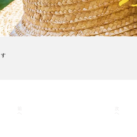
ます
前
次
へ
へ