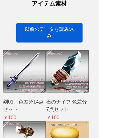
アイテム素材
以前のデータを読み込
み
剣01 色差分14点
石のナイフ 色差分
セット
7点セット
価格
価格
￥100
￥100