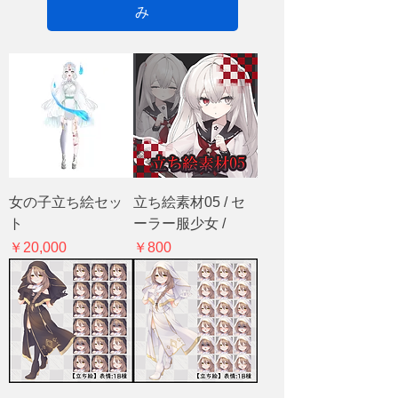
み
女の子立ち絵セッ
立ち絵素材05 / セ
ト
ーラー服少女 /
価格
価格
￥20,000
￥800