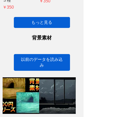
３種
価格
￥350
価格
￥350
もっと見る
背景素材
以前のデータを読み込
み