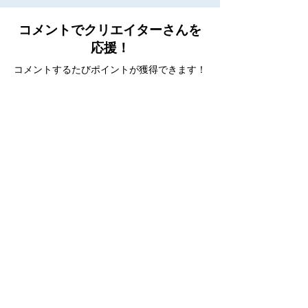
コメントでクリエイターさんを
応援！
コメントするたびポイントが獲得できます！
(
詳しく
)
2025年8月24日
アップ
1000枚も太っ腹
2025年8月24日
アップ
ハリーポッターに登場する城かな
2025年8月24日
アップ
グラデーションが綺麗です。
2025年8月24日