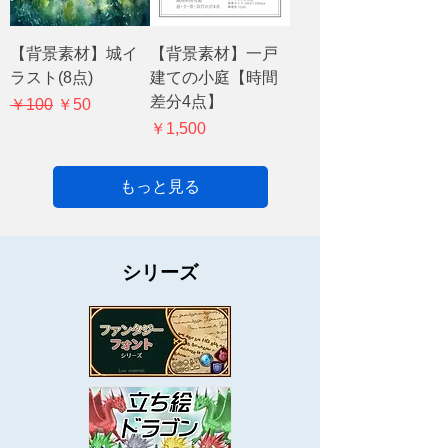
【背景素材】城イ
【背景素材】一戸
ラスト(8点)
建ての小庭【時間
差分4点】
通常価格
セール価格
￥100
￥50
価格
￥1,500
もっと見る
シリーズ