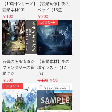
【100円シリーズ】
【背景画像】夜の
背景素材001
ベッド（13点）
価格
価格
￥100
￥200
50％OFF
石畳のある街道☆
【背景素材】夜の
ファンタジーの背
城イラスト（12
景に☆
点）
価格
通常価格
セール価格
￥500
￥100
￥50
50％OFF