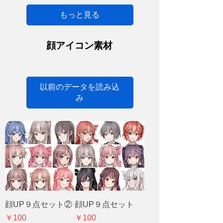
もっと見る
顔アイコン素材
以前のデータを読み込
み
顔UP９点セット②
顔UP９点セット
価格
価格
￥100
￥100