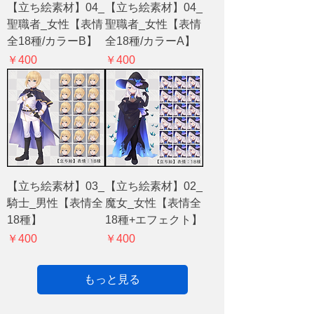
【立ち絵素材】04_
【立ち絵素材】04_
聖職者_女性【表情
聖職者_女性【表情
全18種/カラーB】
全18種/カラーA】
価格
価格
￥400
￥400
【立ち絵素材】03_
【立ち絵素材】02_
騎士_男性【表情全
魔女_女性【表情全
18種】
18種+エフェクト】
価格
価格
￥400
￥400
もっと見る