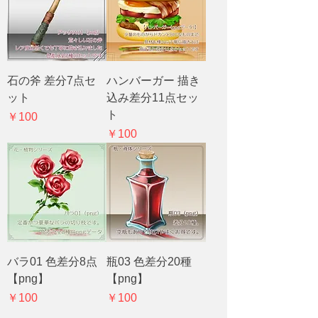
石の斧 差分7点セ
ハンバーガー 描き
ット
込み差分11点セッ
ト
価格
￥100
価格
￥100
バラ01 色差分8点
瓶03 色差分20種
【png】
【png】
価格
価格
￥100
￥100