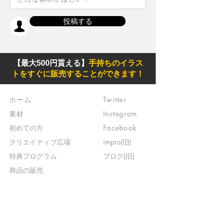
投稿する
【最大500円貰える】
手持ちのイラス
トをすぐに販売することができます！
ホーム
Twitter
素材
Instagram
初めての方
Facebook
​クリエイティブ広場
impro(旧)​
​特典プログラム
ブログ(旧)
​商品の販売
よくある質問
​運営からのお知らせ
お問い合わせ