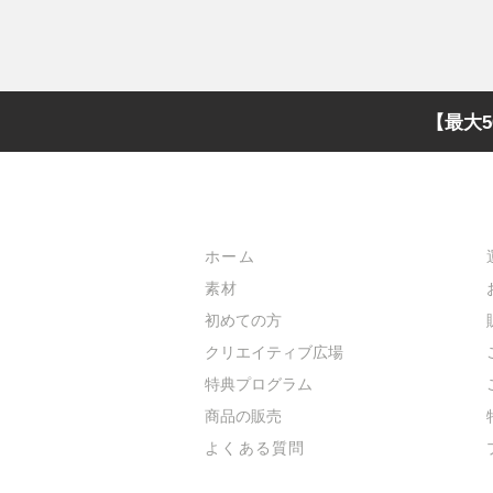
【最大5
メインメニュー
ホーム
素材
初めての方
​クリエイティブ広場
​特典プログラム
​商品の販売
よくある質問