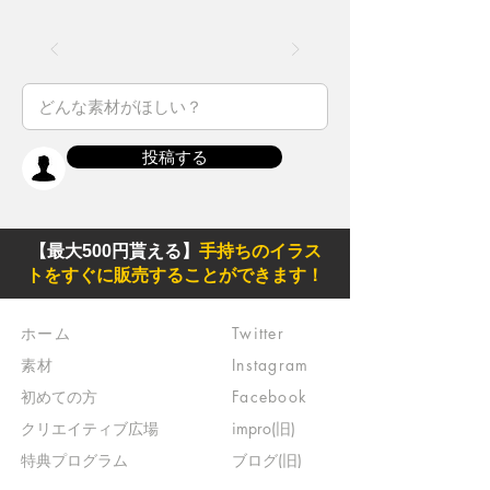
投稿する
【最大500円貰える】
手持ちのイラス
トをすぐに販売することができます！
ホーム
Twitter
素材
Instagram
初めての方
Facebook
​クリエイティブ広場
impro(旧)​
​特典プログラム
ブログ(旧)