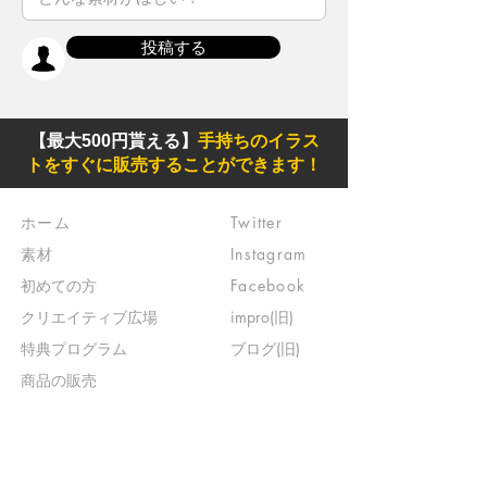
投稿する
【最大500円貰える】
手持ちのイラス
トをすぐに販売することができます！
ホーム
Twitter
素材
Instagram
初めての方
Facebook
​クリエイティブ広場
impro(旧)​
​特典プログラム
ブログ(旧)
​商品の販売
よくある質問
​運営からのお知らせ
お問い合わせ