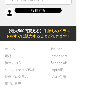
投稿する
【最大500円貰える】
手持ちのイラス
トをすぐに販売することができます！
ホーム
Twitter
素材
Instagram
初めての方
Facebook
​クリエイティブ広場
impro(旧)​
​特典プログラム
ブログ(旧)
​商品の販売
よくある質問
​運営からのお知らせ
お問い合わせ