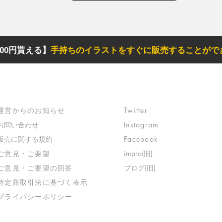
00円貰える】
手持ちのイラストをすぐに販売することがで
サポート
リンク
​運営からのお知らせ
Twitter
お問い合わせ
Instagram
​販売に関する規約
Facebook
​ご意見・ご要望
impro(旧)​
​ご意見・ご要望の回答
ブログ(旧)
特定商取引法に基づく表示
​プライバシーポリシー