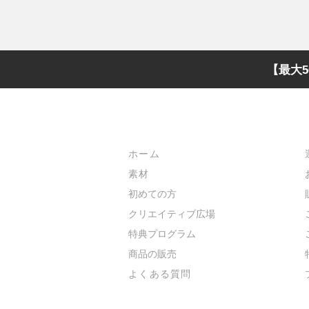
【最大5
メインメニュー
ホーム
素材
初めての方
​クリエイティブ広場
​特典プログラム
​商品の販売
よくある質問