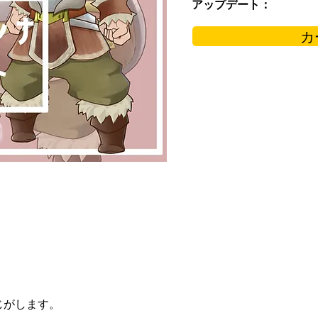
アップデート：
カ
じがします。