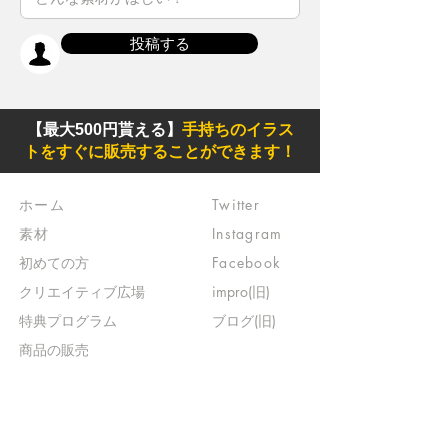
投稿する
【最大500円貰える】
手持ちのイラス
トをすぐに販売することができます！
ホーム
Twitter
素材
Instagram
初めての方
Facebook
​クリエイティブ広場
impro(旧)​
​特典プログラム
ブログ(旧)
​商品の販売
よくある質問
​運営からのお知らせ
お問い合わせ