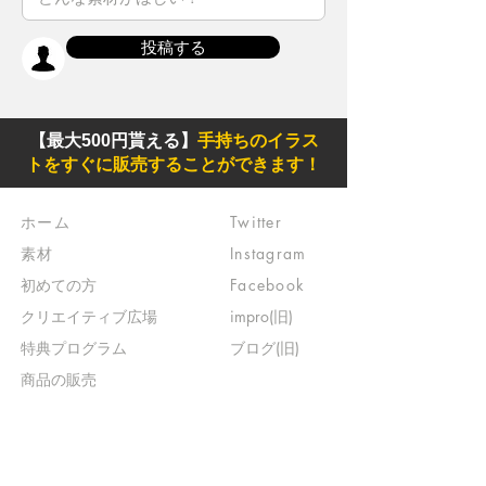
投稿する
【最大500円貰える】
手持ちのイラス
トをすぐに販売することができます！
ホーム
Twitter
素材
Instagram
初めての方
Facebook
​クリエイティブ広場
impro(旧)​
​特典プログラム
ブログ(旧)
​商品の販売
よくある質問
​運営からのお知らせ
お問い合わせ